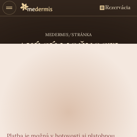
Rezervácia
MEDERMIS
/
STRÁNKA
AKÉ SÚ MOŽNOSTI
PLATBY ZA
OŠETRENIE?
Odpoveď
Platba je možná v hotovosti aj platobnou