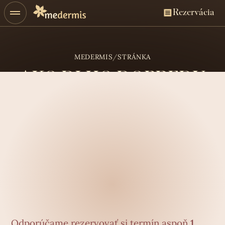
Rezervácia
MEDERMIS
/
STRÁNKA
AKO DLHO DOPREDU
SI MÁM REZERVOVAŤ
TERMÍN?
Odpoveď
Odporúčame rezervovať si termín aspoň
1