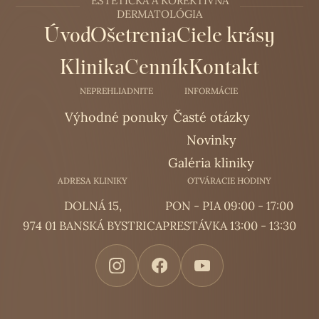
ESTETICKÁ A KOREKTÍVNA
DERMATOLÓGIA
Úvod
Ošetrenia
Ciele krásy
Klinika
Cenník
Kontakt
NEPREHLIADNITE
INFORMÁCIE
Výhodné ponuky
Časté otázky
Novinky
Galéria kliniky
ADRESA KLINIKY
OTVÁRACIE HODINY
DOLNÁ 15,
PON - PIA 09:00 - 17:00
974 01 BANSKÁ BYSTRICA
PRESTÁVKA 13:00 - 13:30