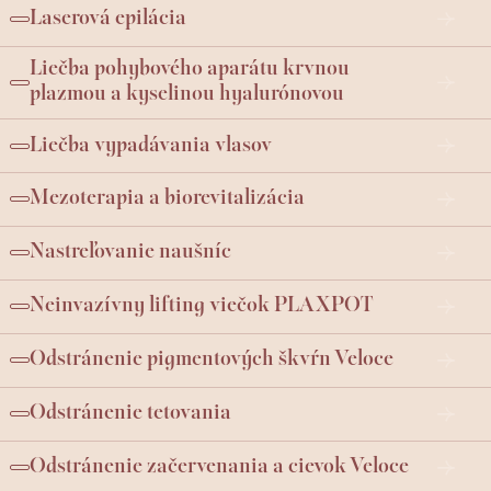
Laserová epilácia
Liečba pohybového aparátu krvnou
plazmou a kyselinou hyalurónovou
Liečba vypadávania vlasov
Mezoterapia a biorevitalizácia
Nastreľovanie naušníc
Neinvazívny lifting viečok PLAXPOT
Odstránenie pigmentových škvŕn Veloce
Odstránenie tetovania
Odstránenie začervenania a cievok Veloce