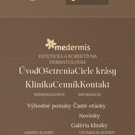
ESTETICKÁ A KOREKTÍVNA
DERMATOLÓGIA
Úvod
Ošetrenia
Ciele krásy
Klinika
Cenník
Kontakt
NEPREHLIADNITE
INFORMÁCIE
Výhodné ponuky
Časté otázky
Novinky
Galéria kliniky
ADRESA KLINIKY
OTVÁRACIE HODINY