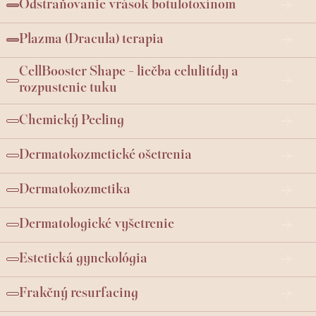
Odstraňovanie vrások botulotoxínom
Plazma (Dracula) terapia
CellBooster Shape - liečba celulitídy a
rozpustenie tuku
Chemický Peeling
Dermatokozmetické ošetrenia
Dermatokozmetika
Dermatologické vyšetrenie
Estetická gynekológia
Frakčný resurfacing