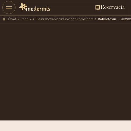
Rezervácia
Úvod
Cenník
Odstraňovanie vrások botulotoxínom
Botulotoxín - Gummy
Cena ošetrenia
60€
Rezervácia