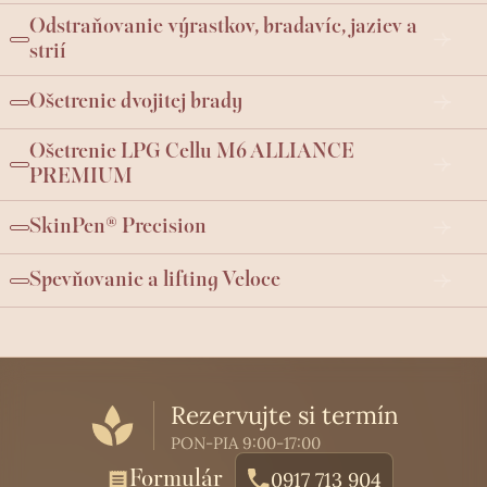
Odstraňovanie výrastkov, bradavíc, jaziev a
strií
Ošetrenie dvojitej brady
Ošetrenie LPG Cellu M6 ALLIANCE
PREMIUM
SkinPen® Precision
Spevňovanie a lifting Veloce
Rezervujte si termín
PON-PIA 9:00-17:00
Formulár
0917 713 904