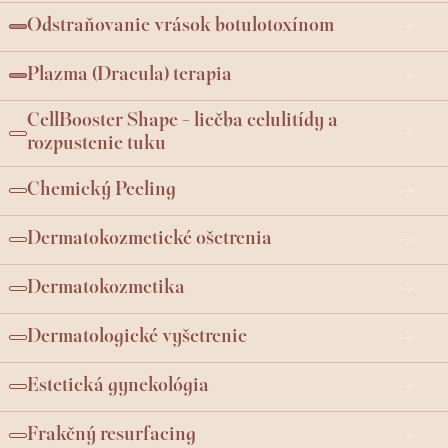
Odstraňovanie vrások botulotoxínom
Plazma (Dracula) terapia
CellBooster Shape - liečba celulitídy a
rozpustenie tuku
Chemický Peeling
Dermatokozmetické ošetrenia
Dermatokozmetika
Dermatologické vyšetrenie
Estetická gynekológia
Frakčný resurfacing