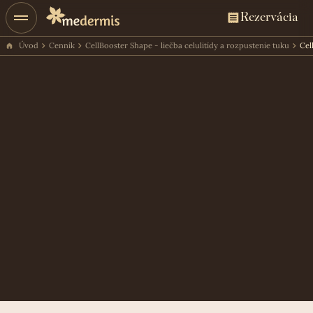
Rezervácia
Úvod
Cenník
CellBooster Shape - liečba celulitídy a rozpustenie tuku
Cel
Cena ošetrenia
2 ampulky
200 €
Rezervácia