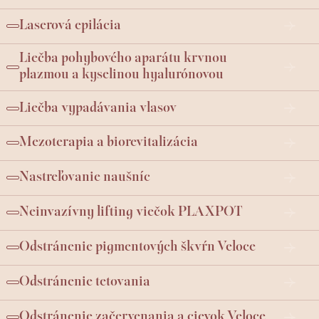
Laserová epilácia
Liečba pohybového aparátu krvnou
plazmou a kyselinou hyalurónovou
Liečba vypadávania vlasov
Mezoterapia a biorevitalizácia
Nastreľovanie naušníc
Neinvazívny lifting viečok PLAXPOT
Odstránenie pigmentových škvŕn Veloce
Odstránenie tetovania
Odstránenie začervenania a cievok Veloce