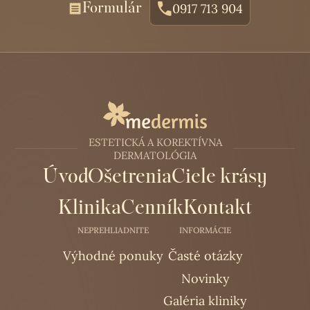
Formulár
0917 713 904
ESTETICKÁ A KOREKTÍVNA
DERMATOLÓGIA
Úvod
Ošetrenia
Ciele krásy
Klinika
Cenník
Kontakt
NEPREHLIADNITE
INFORMÁCIE
Výhodné ponuky
Časté otázky
Novinky
Galéria kliniky