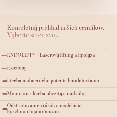
Kompletný prehľad našich cenníkov.
Vyberte si ten svoj.
ENDOLIFT® – Laserový lifting a lipolýza
Exozómy
Liečba nadmerného potenia botulotoxínom
Mounjaro - liečba obezity a nadváhy
Odstraňovanie vrások a modelácia
kyselinou hyalurónovou