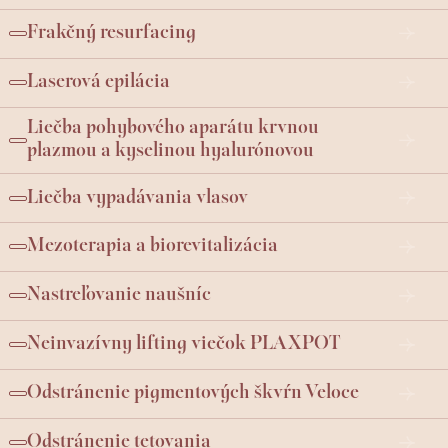
Frakčný resurfacing
Laserová epilácia
Liečba pohybového aparátu krvnou
plazmou a kyselinou hyalurónovou
Liečba vypadávania vlasov
Mezoterapia a biorevitalizácia
Nastreľovanie naušníc
Neinvazívny lifting viečok PLAXPOT
Odstránenie pigmentových škvŕn Veloce
Odstránenie tetovania