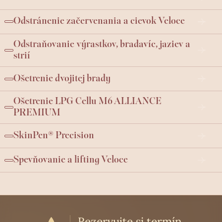
Odstránenie začervenania a cievok Veloce
Odstraňovanie výrastkov, bradavíc, jaziev a
strií
Ošetrenie dvojitej brady
Ošetrenie LPG Cellu M6 ALLIANCE
PREMIUM
SkinPen® Precision
Spevňovanie a lifting Veloce
Rezervujte si termín