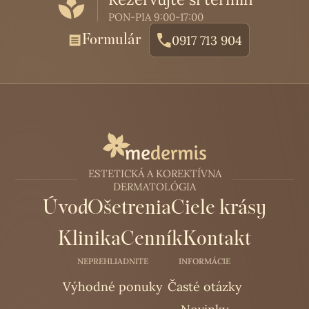
PON-PIA 9:00-17:00
Formulár
0917 713 904
ESTETICKÁ A KOREKTÍVNA
DERMATOLÓGIA
Úvod
Ošetrenia
Ciele krásy
Klinika
Cenník
Kontakt
NEPREHLIADNITE
INFORMÁCIE
Výhodné ponuky
Časté otázky