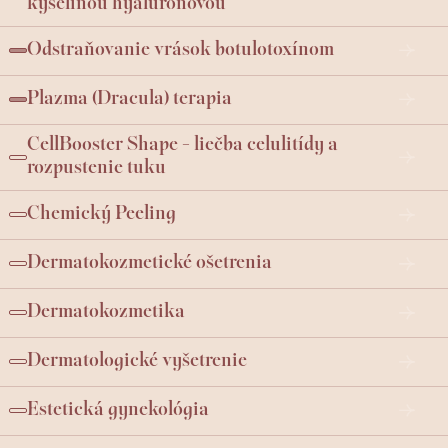
kyselinou hyalurónovou
Odstraňovanie vrások botulotoxínom
Plazma (Dracula) terapia
CellBooster Shape - liečba celulitídy a
rozpustenie tuku
Chemický Peeling
Dermatokozmetické ošetrenia
Dermatokozmetika
Dermatologické vyšetrenie
Estetická gynekológia