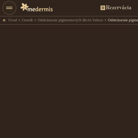
Rezervácia
Úvod
Cenník
Odstránenie pigmentových škvŕn Veloce
Odstránenie pigme
Cena ošetrenia
150€
Rezervácia