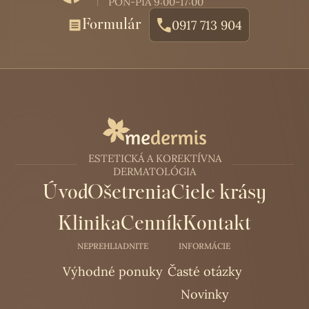
PON-PIA 9:00-17:00
Formulár
0917 713 904
ESTETICKÁ A KOREKTÍVNA
DERMATOLÓGIA
Úvod
Ošetrenia
Ciele krásy
Klinika
Cenník
Kontakt
NEPREHLIADNITE
INFORMÁCIE
Výhodné ponuky
Časté otázky
Novinky