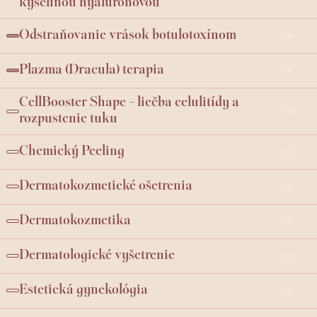
kyselinou hyalurónovou
Odstraňovanie vrások botulotoxínom
Plazma (Dracula) terapia
CellBooster Shape - liečba celulitídy a
rozpustenie tuku
Chemický Peeling
Dermatokozmetické ošetrenia
Dermatokozmetika
Dermatologické vyšetrenie
Estetická gynekológia