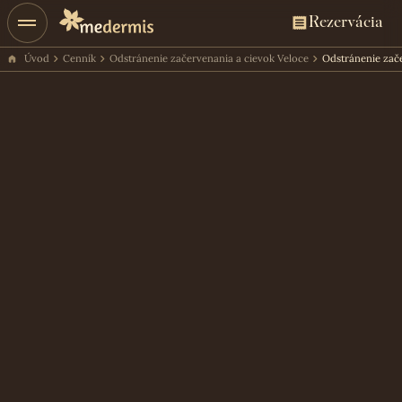
Rezervácia
Úvod
Cenník
Odstránenie začervenania a cievok Veloce
Odstránenie zače
Cena ošetrenia
250€
Rezervácia