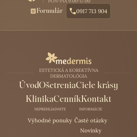
PON-PIA 9:00-17:00
Formulár
0917 713 904
ESTETICKÁ A KOREKTÍVNA
DERMATOLÓGIA
Úvod
Ošetrenia
Ciele krásy
Klinika
Cenník
Kontakt
NEPREHLIADNITE
INFORMÁCIE
Výhodné ponuky
Časté otázky
Novinky