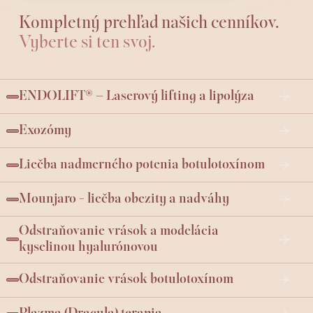
Kompletný prehľad našich cenníkov.
Vyberte si ten svoj.
ENDOLIFT® – Laserový lifting a lipolýza
Exozómy
Liečba nadmerného potenia botulotoxínom
Mounjaro - liečba obezity a nadváhy
Odstraňovanie vrások a modelácia
kyselinou hyalurónovou
Odstraňovanie vrások botulotoxínom