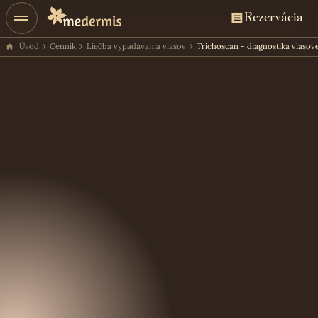
Rezervácia
Úvod
Cenník
Liečba vypadávania vlasov
Trichoscan - diagnostika vlaso
Cena ošetrenia
95€