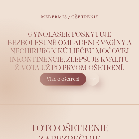
MEDERMIS
/
OŠETRENIE
GYNOLASER POSKYTUJE
BEZBOLESTNÉ OMLADENIE VAGÍNY A
NECHIRURGICKÚ LIEČBU MOČOVEJ
INKONTINENCIE, ZLEPŠUJE KVALITU
ŽIVOTA UŽ PO PRVOM OŠETRENÍ.
Viac o ošetrení
TOTO OŠETRENIE