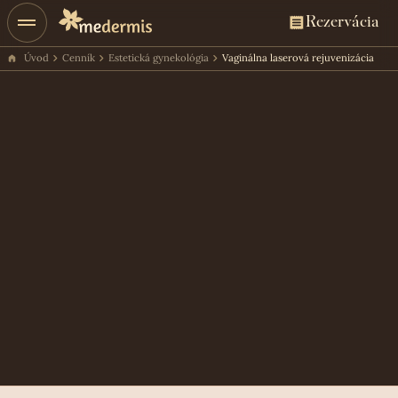
Rezervácia
Úvod
Cenník
Estetická gynekológia
Vaginálna laserová rejuvenizácia
Cena ošetrenia
250€
Rezervácia