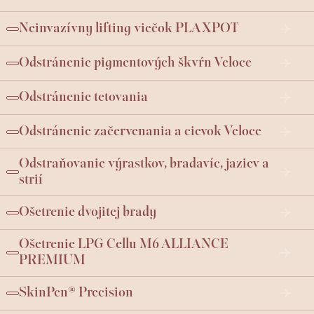
Neinvazívny lifting viečok PLAXPOT
Odstránenie pigmentových škvŕn Veloce
Odstránenie tetovania
Odstránenie začervenania a cievok Veloce
Odstraňovanie výrastkov, bradavíc, jaziev a
strií
Ošetrenie dvojitej brady
Ošetrenie LPG Cellu M6 ALLIANCE
PREMIUM
SkinPen® Precision